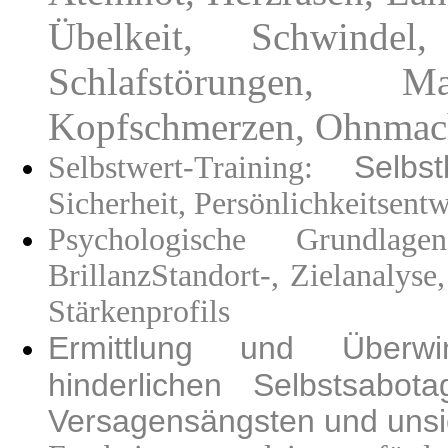
Übelkeit, Schwindel
Schlafstörungen, Ma
Kopfschmerzen, Ohnmacht
Selbs
Selbstwert-Training:
Sicherheit, Persönlichkeitsen
Psychologische Grundlag
Brillanz
Standort-, Zielanalyse
Stärkenprofils
Ermittlung und Überwi
hinderlichen Selbstsabota
Versagensängsten und uns