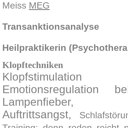
Meiss
MEG
Transanktionsanalyse
Heilpraktikerin (Psychothera
Klopftechniken
Klopfstimulation
Emotionsregulation b
Lampenfieber
Auftrittsangst,
Schlafstör
Training: denn reden reicht