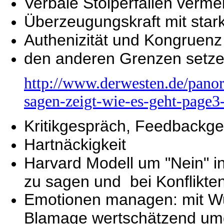
Verbale Stolperfallen verme
Überzeugungskraft mit sta
Authenizität und Kongruen
den anderen Grenzen setzen
http://www.derwesten.de/pano
sagen-zeigt-wie-es-geht-page
Kritikgespräch, Feedbackg
Hartnäckigkeit
Harvard Modell um "Nein" i
zu sagen und bei Konflikte
Emotionen managen: mit Wut,
Blamage wertschätzend umg