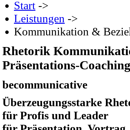
Start
->
Leistungen
->
Kommunikation & Bezieh
Rhetorik Kommunikatio
Präsentations-Coachin
be
communicative
Überzeugungsstarke Rheto
für Profis und Leader
für Präsentation, Vortrag