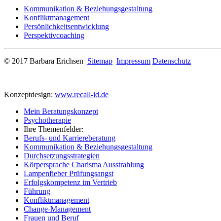
Kommunikation & Beziehungsgestaltung
Konfliktmanagement
Persönlichkeitsentwicklung
Perspektivcoaching
© 2017 Barbara Erichsen
Sitemap
Impressum
Datenschutz
Konzeptdesign:
www.recall-id.de
Mein Beratungskonzept
Psychotherapie
Ihre Themenfelder:
Berufs- und Karriereberatung
Kommunikation & Beziehungsgestaltung
Durchsetzungsstrategien
Körpersprache Charisma Ausstrahlung
Lampenfieber Prüfungsangst
Erfolgskompetenz im Vertrieb
Führung
Konfliktmanagement
Change-Management
Frauen und Beruf