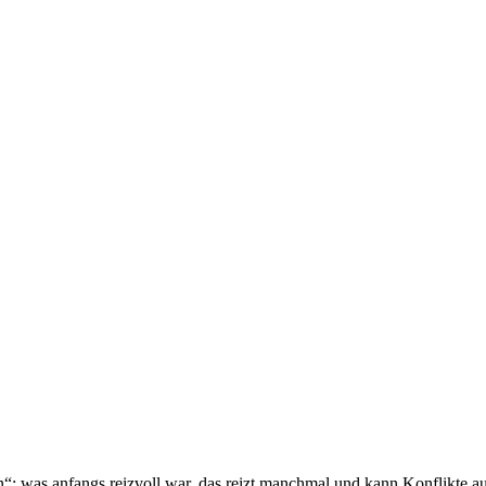
n“: was anfangs reizvoll war, das reizt manchmal und kann Konflikte au