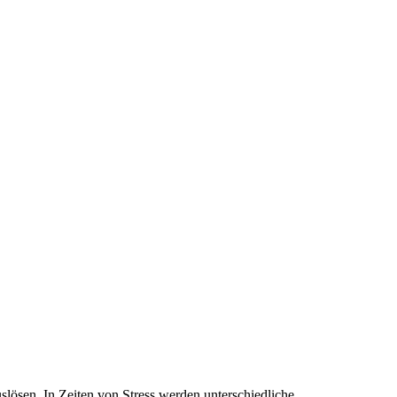
slösen. In Zeiten von Stress werden unterschiedliche