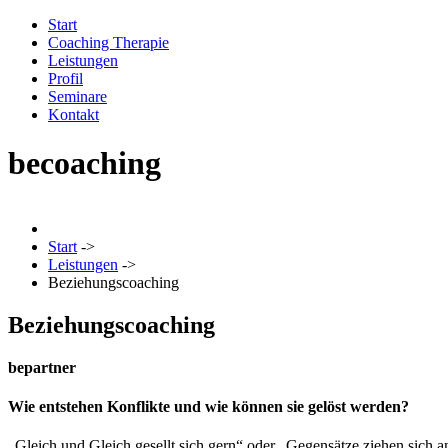
Start
Coaching Therapie
Leistungen
Profil
Seminare
Kontakt
becoaching
Start
->
Leistungen
->
Beziehungscoaching
Beziehungscoaching
be
partner
Wie entstehen Konflikte und wie können sie gelöst werden?
„Gleich und Gleich gesellt sich gern“ oder „Gegensätze ziehen sich a