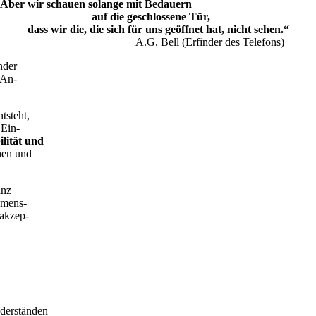
Aber wir schauen solange mit Bedauern
auf die geschlossene Tür,
dass wir die, die sich für uns geöffnet hat, nicht sehen.“
A.G. Bell (Erfinder des Telefons)
nder
 An-
tsteht,
 Ein-
ilität und
hen und
anz
hmens-
nakzep-
derständen